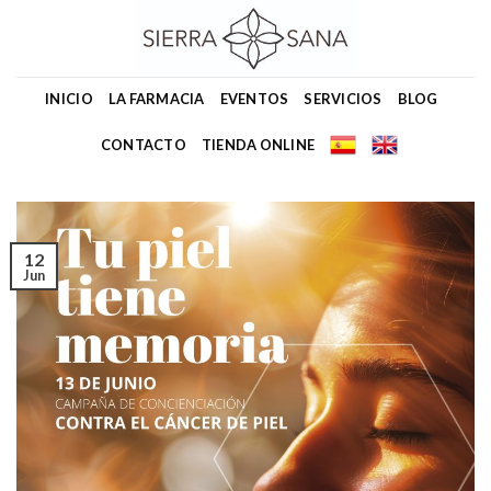
Skip
to
content
INICIO
LA FARMACIA
EVENTOS
SERVICIOS
BLOG
CONTACTO
TIENDA ONLINE
12
Jun