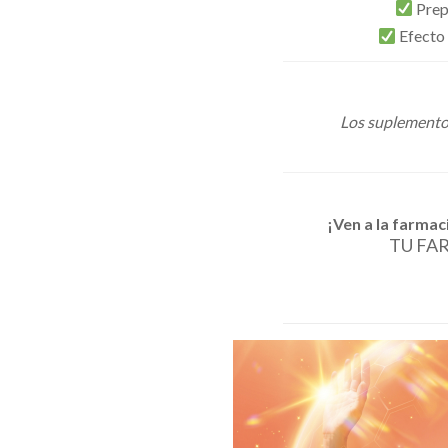
Prepa
Efecto
Los suplementos
¡Ven a la farmac
TU FA