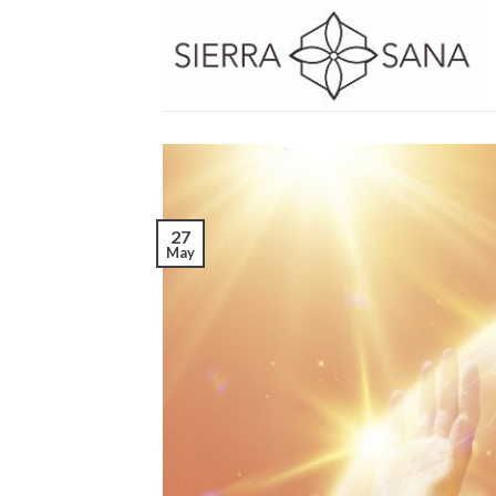
Skip
to
content
27
May